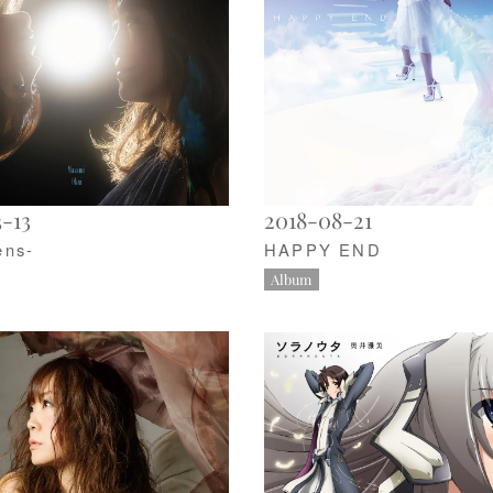
-13
2018-08-21
ens-
HAPPY END
Album