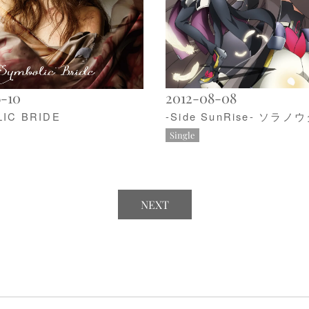
6-10
2012-08-08
IC BRIDE
-Side SunRise- ソラノ
Single
NEXT