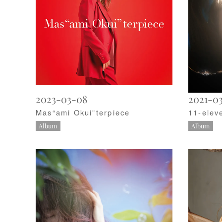
2023-03-08
2021-03
Mas“ami Okui”terpiece
11-elev
Album
Album